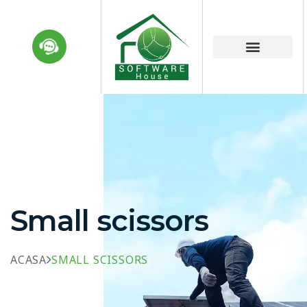
Small scissors
ACASA
SMALL SCISSORS